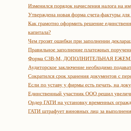
Изменился порядок начисления налога на и
Утверждена новая форма счета-фактуры для
Как грамотно оформить решение единственн
капитала?
Чем грозят ошибки при заполнении деклар
Правильное заполнение платежных поручени
Форма СЗВ-М, ДОПОЛНИТЕЛЬНАЯ ЕЖЕМЕ
Аудиторское заключение необходимо подават
Сократился срок хранения документов с пе
Если по уставу у фирмы есть печать, на док
Единственный участник ООО решил увеличи
Ордер ГАТИ на установку временных огражд
ГАТИ штрафует виновных лиц за выполнение