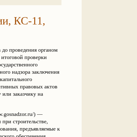
и, КС-11,
 до проведения органом
я итоговой проверки
осударственного
ьного надзора заключения
 капитального
мативных правовых актов
 или заказчику на
.gosnadzor.ru/) —
 при строительстве,
бования, предъявляемые к
еского обеспечения.