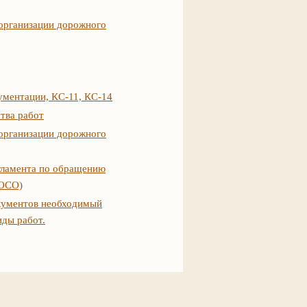
 организации дорожного
ументации, КС-11, КС-14
тва работ
 организации дорожного
егламента по обращению
РОСО)
кументов необходимый
иды работ.