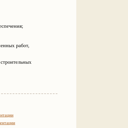
еспечения;
ненных работ,
 строительных
ентации
ментации