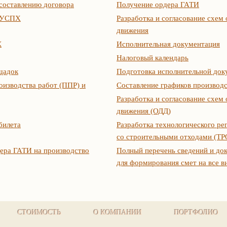
составлению договора
Получение ордера ГАТИ
т УСПХ
Разработка и согласование схем
движения
К
Исполнительная документация
Налоговый календарь
щадок
Подготовка исполнительной док
оизводства работ (ППР) и
Составление графиков производс
Разработка и согласование схем
движения (ОДД)
билета
Разработка технологического р
со строительными отходами (Т
ера ГАТИ на производство
Полный перечень сведений и до
для формирования смет на все в
СТОИМОСТЬ
О КОМПАНИИ
ПОРТФОЛИО