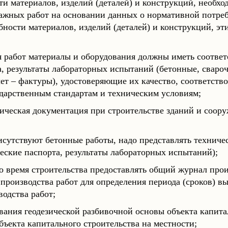
и материалов, изделий (деталей) и конструкций, необхо
ажных работ на основании данных о нормативной потреб
ности материалов, изделий (деталей) и конструкций, эт
я работ материалы и оборудования должны иметь соотве
, результаты лабораторных испытаний (бетонные, сварочн
ет – фактуры), удостоверяющие их качество, соответств
дарственным стандартам и техническим условиям;
ическая документация при строительстве зданий и соор
рисутствуют бетонные работы, надо представлять техниче
еские паспорта, результаты лабораторных испытаний);
о время строительства предоставлять общий журнал прои
производства работ для определения периода (сроков) в
водства работ;
вания геодезической разбивочной основы объекта капита
бъекта капитального строительства на местности;