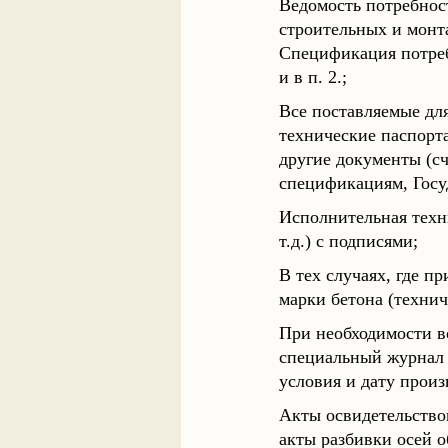
Ведомость потребност
строительных и монт
Спецификация потреб
и в п. 2.;
Все поставляемые дл
технические паспорта
другие документы (сч
спецификациям, Госу
Исполнительная техн
т.д.) с подписями;
В тех случаях, где п
марки бетона (технич
При необходимости в
специальный журнал 
условия и дату произ
Акты освидетельство
акты разбивки осей о