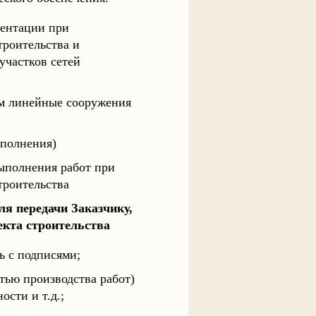
ментации при
троительства и
участков сетей
м линейные сооружения
ыполнения)
ыполнения работ при
троительства
ля передачи Заказчику,
екта строительства
ь с подписями;
тью производства работ)
сти и т.д.;