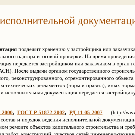
 исполнительной документаци
нтация
подлежит хранению у застройщика или заказчика
ельного надзора итоговой проверки. На время проведени
ация передается застройщиком или заказчиком в орган г
ГАСН). После выдачи органом государственного строител
ного, реконструированного, отремонтированного объекта
ям технических регламентов (норм и правил), иных нор
и исполнительная документация передается застройщику
-2000
,
ГОСТ Р 51872-2002
,
РД-11-05-2007
— (http://www
остав и порядок ведения исполнительной документации
ном ремонте объектов капитального строительства и тре
я работ, конструкций, участков сетей инженерно-технич